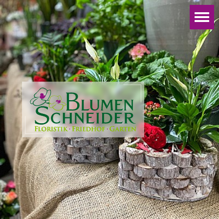
Startseite
|
Kontakt
|
Impressum
|
Datenschutz