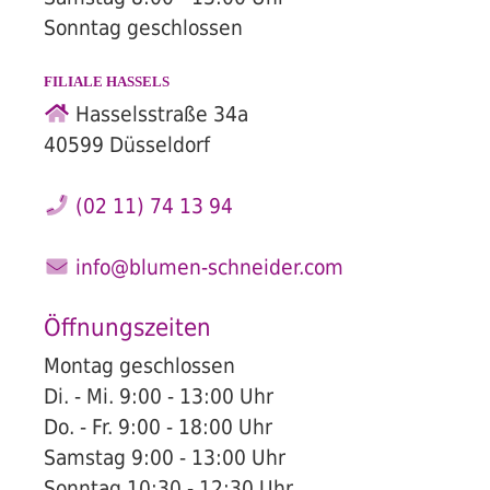
Sonntag geschlossen
Garten
FILIALE
HASSELS
Hasselsstraße 34a
40599 Düsseldorf
(02 11) 74 13 94
Floristik
info@blumen-schneider.com
Friedhofsgärtnerei
Öffnungszeiten
Montag
geschlossen
Di. - Mi.
9:00 - 13:00 Uhr
Garten
Do. - Fr.
9:00 - 18:00 Uhr
Samstag
9:00 - 13:00 Uhr
Sonntag
10:30 - 12:30 Uhr