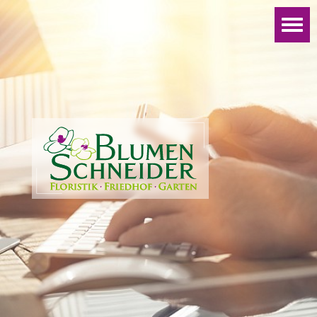
Startseite
|
Kontakt
|
Impressum
|
Datenschutz